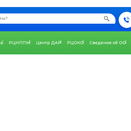
ть
РЦНППМ
Центр ДАР
РЦОКО
Сведения об ОО