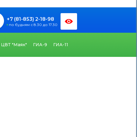
+7 (81-853) 2-18-98
по будням с 8.30 до 17.30
ЦВТ "Маяк"
ГИА-9
ГИА-11