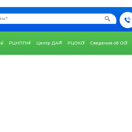
ть
РЦНППМ
Центр ДАР
РЦОКО
Сведения об ОО