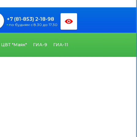
+7 (81-853) 2-18-98
по будням с 8.30 до 17.30
ЦВТ "Маяк"
ГИА-9
ГИА-11