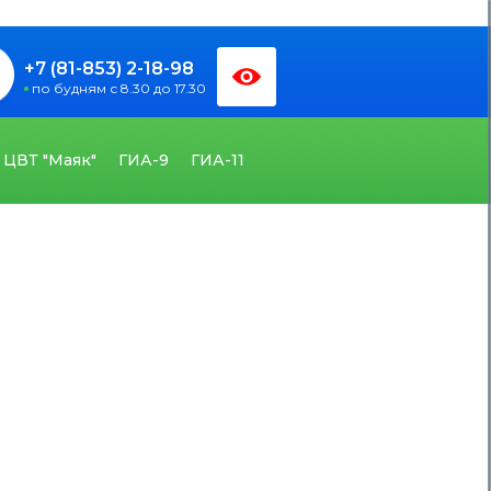
+7 (81-853) 2-18-98
по будням с 8.30 до 17.30
ЦВТ "Маяк"
ГИА-9
ГИА-11