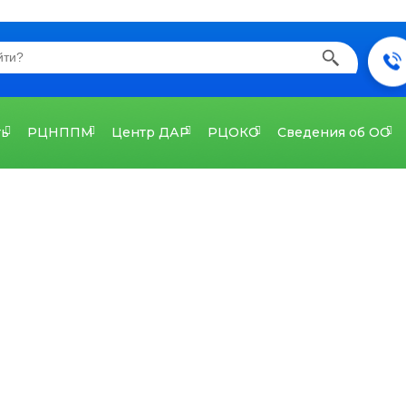
ть
РЦНППМ
Центр ДАР
РЦОКО
Сведения об ОО