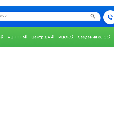
ть
РЦНППМ
Центр ДАР
РЦОКО
Сведения об ОО