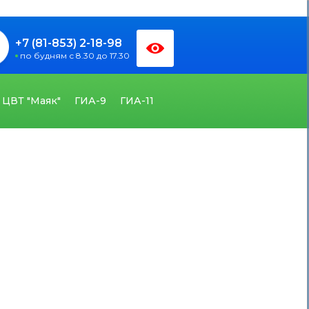
+7 (81-853) 2-18-98
по будням с 8.30 до 17.30
ЦВТ "Маяк"
ГИА-9
ГИА-11